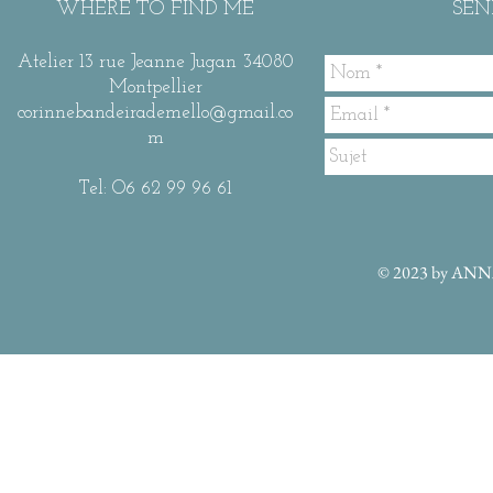
WHERE TO FIND ME
SEN
Atelier 13 rue Jeanne Jugan 34080
Montpellier
corinnebandeirademello@gmail.co
m
Tel: O6 62 99 96 61
© 2023 by ANNA 